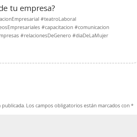
a de tu empresa?
tacionEmpresarial #teatroLaboral
eosEmpresariales #capacitacion #comunicacion
Empresas #relacionesDeGenero #diaDeLaMujer
 publicada.
Los campos obligatorios están marcados con
*