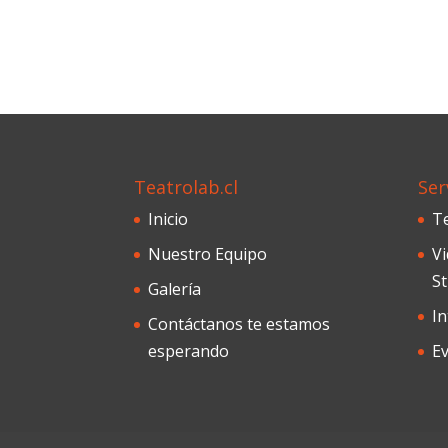
Teatrolab.cl
Ser
Inicio
T
Nuestro Equipo
Vi
S
Galería
I
Contáctanos te estamos
esperando
E