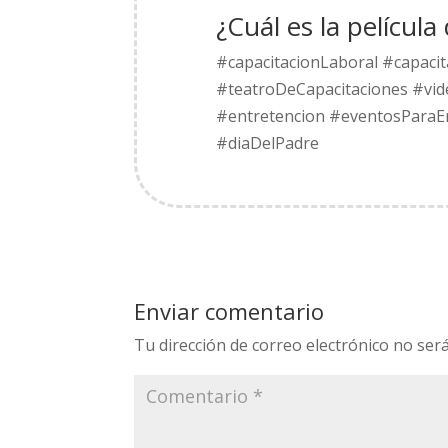
¿Cuál es la películ
#capacitacionLaboral #capaci
#teatroDeCapacitaciones #vid
#entretencion #eventosPara
#diaDelPadre
Enviar comentario
Tu dirección de correo electrónico no será